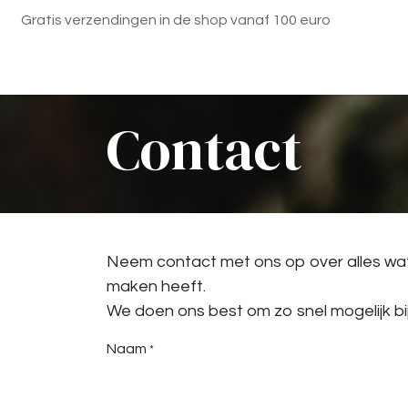
Overslaan naar inhoud
Gratis verzendingen in de shop vanaf 100 euro
Startpagina
Diensten
Shop
Contact
Contact
Neem contact met ons op over alles wat 
maken heeft.
We doen ons best om zo snel mogelijk bij
Naam
*