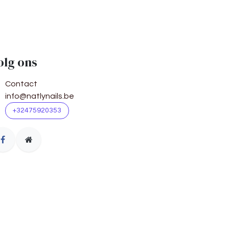
olg ons
Contact
info@natlynails.be
+32475920353