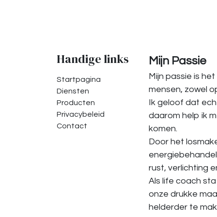
Handige links
Mijn Passie
Mijn passie is he
Startpagina
mensen, zowel op l
Diensten
Ik geloof dat ech
Producten
Privacybeleid
daarom help ik m
Contact
komen.
Door het losmake
energiebehandelin
rust, verlichting 
Als life coach sta
onze drukke maats
helderder te mak