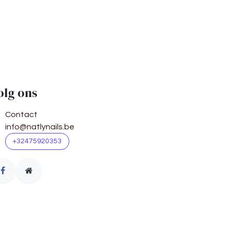
olg ons
Contact
info@natlynails.be
+32475920353