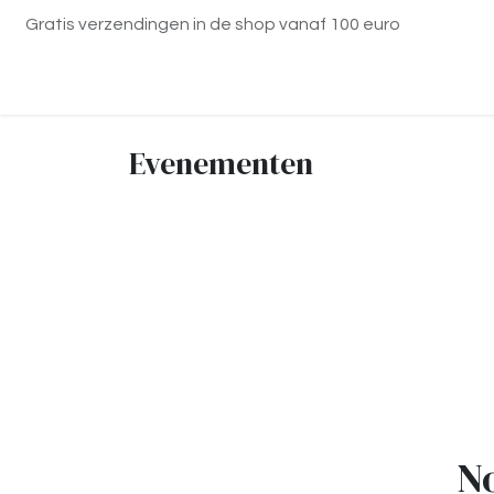
Overslaan naar inhoud
Gratis verzendingen in de shop vanaf 100 euro
Startpagina
Diensten
Shop
Contact
Evenementen
N