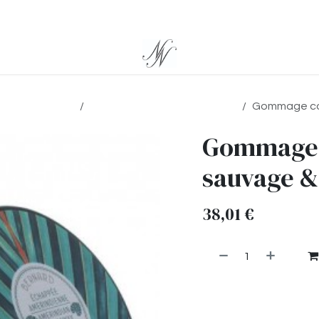
eidsproducten
Scrub Exotische verwennerij
Gommage co
Gommage 
sauvage &
38,01
€