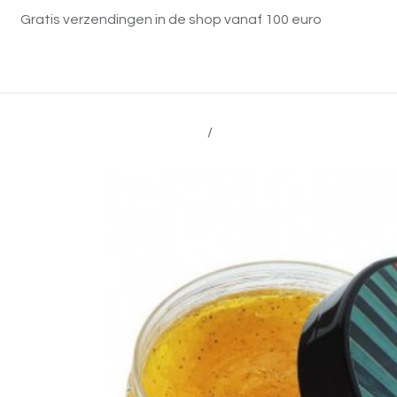
Overslaan naar inhoud
Gratis verzendingen in de shop vanaf 100 euro
Startpagina
Diensten
Shop
Contact
Alle producten
Bernard Cassière schoonh