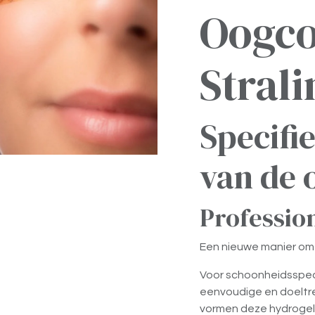
Oogco
Stral
Specifi
van de 
Professio
Een nieuwe manier om 
Voor schoonheidsspeci
eenvoudige en doeltre
vormen deze hydrogel