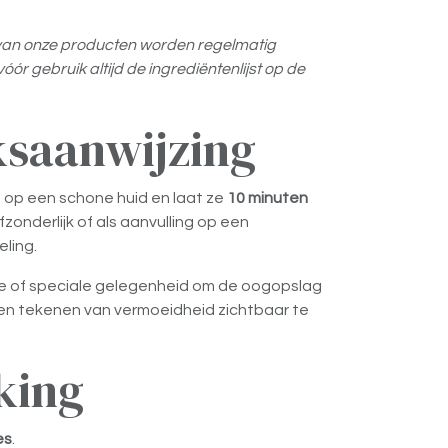
n van onze producten worden regelmatig
óór gebruik altijd de ingrediëntenlijst op de
saanwijzing
 op een schone huid en laat ze
10 minuten
zonderlijk of als aanvulling op een
ling.
je of speciale gelegenheid om de oogopslag
n en tekenen van vermoeidheid zichtbaar te
king
es
.