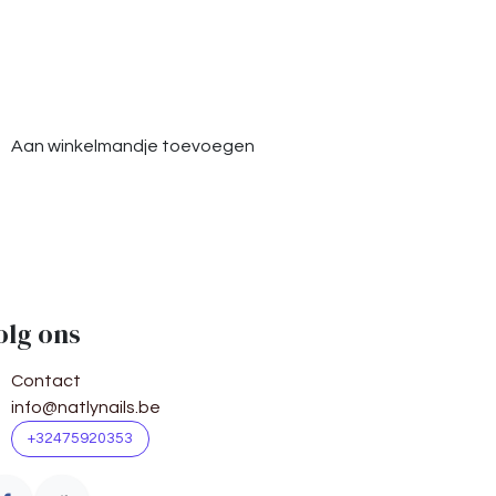
Aan winkelmandje toevoegen
olg ons
Contact
info@natlynails.be
+32475920353