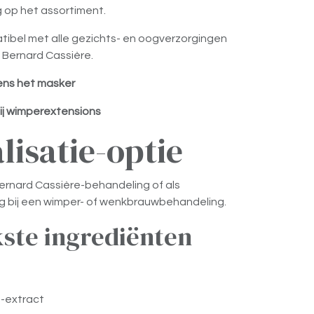
g op het assortiment.
tibel met alle gezichts- en oogverzorgingen
 Bernard Cassière.
ens het masker
bij wimperextensions
lisatie-optie
Bernard Cassière-behandeling of als
g bij een wimper- of wenkbrauwbehandeling.
kste ingrediënten
-extract