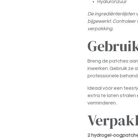
Hyaluronzuur
De ingrediëntenlijste
bijgewerkt. Controleer v
verpakking.
Gebruik
Breng de patches aan
inwerken. Gebruik ze af
professionele behande
Ideaal vóór een feest
extra te laten strale
verminderen.
Verpak
2 hydrogel-oogpatch