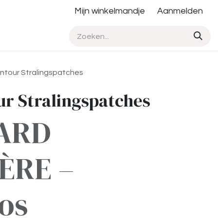
Mijn winkelmandje
Aanmelden
tour Stralingspatches
r Stralingspatches
ARD
ÈRE –
os