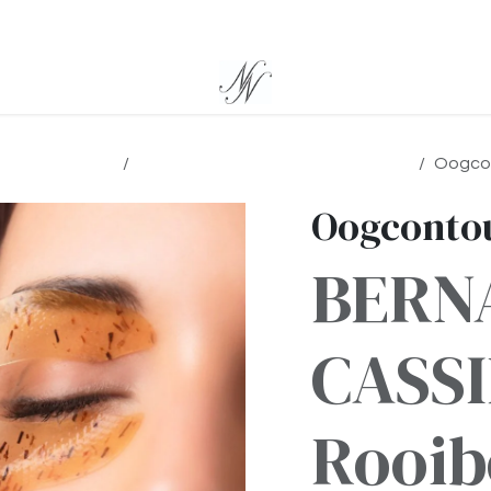
eidsproducten
Specifieke oogcontourverzorging
Oogcon
Oogcontou
BERN
CASSI
Rooib