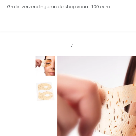
Overslaan naar inhoud
Gratis verzendingen in de shop vanaf 100 euro
Startpagina
Diensten
Shop
Contact
Alle producten
Bernard Cassière schoonh