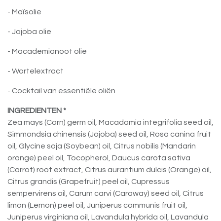
- Maïsolie
- Jojoba olie
- Macademianoot olie
- Wortelextract
- Cocktail van essentiële oliën
INGREDIENTEN *
Zea mays (Corn) germ oil, Macadamia integrifolia seed oil,
Simmondsia chinensis (Jojoba) seed oil, Rosa canina fruit
oil, Glycine soja (Soybean) oil, Citrus nobilis (Mandarin
orange) peel oil, Tocopherol, Daucus carota sativa
(Carrot) root extract, Citrus aurantium dulcis (Orange) oil,
Citrus grandis (Grapefruit) peel oil, Cupressus
sempervirens oil, Carum carvi (Caraway) seed oil, Citrus
limon (Lemon) peel oil, Juniperus communis fruit oil,
Juniperus virginiana oil, Lavandula hybrida oil, Lavandula