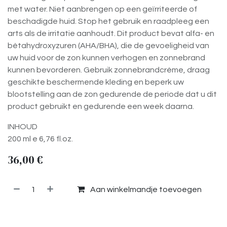
met water. Niet aanbrengen op een geïrriteerde of
beschadigde huid. Stop het gebruik en raadpleeg een
arts als de irritatie aanhoudt. Dit product bevat alfa- en
bètahydroxyzuren (AHA/BHA), die de gevoeligheid van
uw huid voor de zon kunnen verhogen en zonnebrand
kunnen bevorderen. Gebruik zonnebrandcrème, draag
geschikte beschermende kleding en beperk uw
blootstelling aan de zon gedurende de periode dat u dit
product gebruikt en gedurende een week daarna.
INHOUD
200 ml e 6,76 fl.oz.
36,00
€
Aan winkelmandje toevoegen
Toevoegen aan verlanglijst