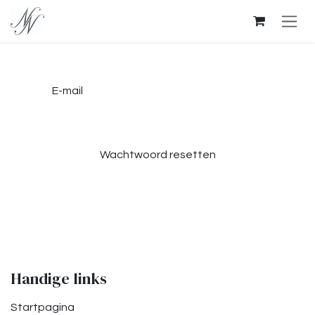
Overslaan naar inhoud
E-mail
Wachtwoord resetten
Terug naar login
Handige links
Startpagina